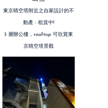
東京晴空塔附近之自家設計的
不
動產 - 租賃中!
3 層辦公樓，rooftop 可欣賞東
京晴空塔景觀